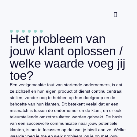
Waarom Rob?
Het probleem van
jouw klant oplossen /
welke waarde voeg jij
toe?
Een veelgemaakte fout van startende ondernemers, is dat
ze zichzelf en hun eigen product of dienst continu centraal
stellen, zonder oog te hebben op hun doelgroep en de
behoefte van hun klanten. Dit betekent veelal dat er een
mismatch is tussen de ondernemer en de klant, en er ook
teleurstellende omzetresultaten worden geboekt. De basis
van een succesvolle communicatie naar jouw potentiële
klanten, is om te focussen op dat wat je biedt aan ze. Welke
waarde voeg je toe en welk probleem los je op met jouw