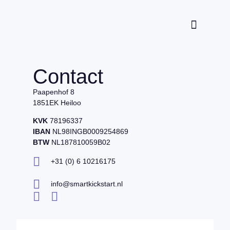
Waarom Rob?
Contact
Paapenhof 8
1851EK Heiloo
KVK
78196337
IBAN
NL98INGB0009254869
BTW
NL187810059B02
+31 (0) 6 10216175
info@smartkickstart.nl