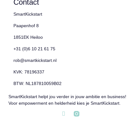
Contact
SmartKickstart
Paapenhof 8
1851EK Heiloo
+31 (0)6 10 21 61 75
rob@smartkickstart.nl
KVK: 78196337
BTW: NL187810059B02
SmartKickstart helpt jou verder in jouw ambitie en business!
Voor empowerment en helderheid kies je SmartKickstart.